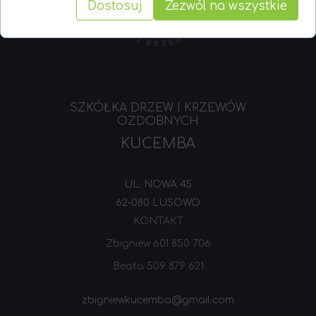
Dostosuj
Zezwól na wszystkie
SZKÓŁKA DRZEW I KRZEWÓW
OZDOBNYCH
KUCEMBA
UL. NOWA 45
62-080 LUSOWO
KONTAKT
Zbigniew
601 850 706
Beata
509 879 621
zbigniewkucemba@gmail.com